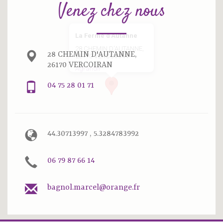
Venez chez nous
La Ferme d’Autanne
28 CHEMIN D'AUTANNE,
28 CHEMIN D'AUTANNE,
26170 VERCOIRAN
26170 VERCOIRAN
Agrandir
04 75 28 01 71
44.30713997 , 5.3284783992
06 79 87 66 14
bagnol.marcel@orange.fr